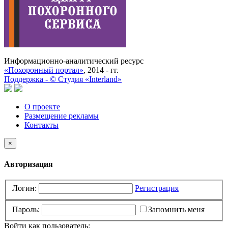
Информационно-аналитический ресурс
«Похоронный портал»
, 2014 - гг.
Поддержка -
©
Cтудия «Interland»
О проекте
Размещение рекламы
Контакты
×
Авторизация
Логин:
Регистрация
Пароль:
Запомнить меня
Войти как пользователь: