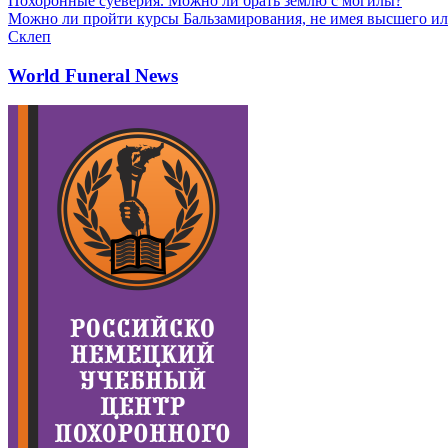
Похоронные суеверия. Можно ли брать землю с могилы?
Можно ли пройти курсы Бальзамирования, не имея высшего ил
Склеп
World Funeral News