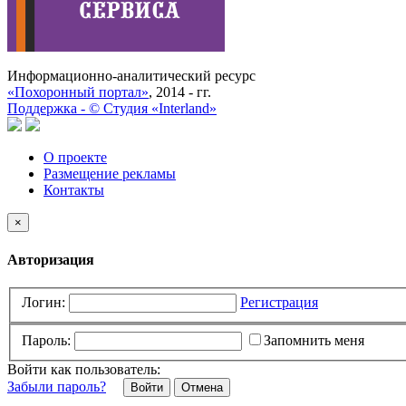
Информационно-аналитический ресурс
«Похоронный портал»
, 2014 - гг.
Поддержка -
©
Cтудия «Interland»
О проекте
Размещение рекламы
Контакты
×
Авторизация
Логин:
Регистрация
Пароль:
Запомнить меня
Войти как пользователь:
Забыли пароль?
Отмена