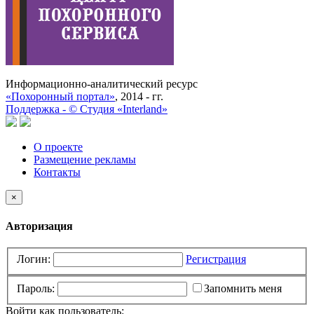
Информационно-аналитический ресурс
«Похоронный портал»
, 2014 - гг.
Поддержка -
©
Cтудия «Interland»
О проекте
Размещение рекламы
Контакты
×
Авторизация
Логин:
Регистрация
Пароль:
Запомнить меня
Войти как пользователь: