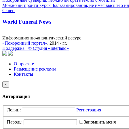
Похоронные суеверия. Можно ли брать землю с могилы?
Можно ли пройти курсы Бальзамирования, не имея высшего ил
Склеп
World Funeral News
Информационно-аналитический ресурс
«Похоронный портал»
, 2014 - гг.
Поддержка -
©
Cтудия «Interland»
О проекте
Размещение рекламы
Контакты
×
Авторизация
Логин:
Регистрация
Пароль:
Запомнить меня