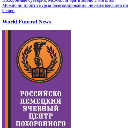
Похоронные суеверия. Можно ли брать землю с могилы?
Можно ли пройти курсы Бальзамирования, не имея высшего ил
Склеп
World Funeral News