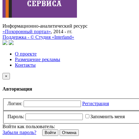
Информационно-аналитический ресурс
«Похоронный портал»
, 2014 - гг.
Поддержка -
©
Cтудия «Interland»
О проекте
Размещение рекламы
Контакты
×
Авторизация
Логин:
Регистрация
Пароль:
Запомнить меня
Войти как пользователь:
Забыли пароль?
Отмена