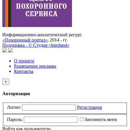
Информационно-аналитический ресурс
«Похоронный портал»
, 2014 - гг.
Поддержка -
©
Cтудия «Interland»
О проекте
Размещение рекламы
Контакты
×
Авторизация
Логин:
Регистрация
Пароль:
Запомнить меня
Войти как пользователь: