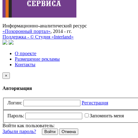
Информационно-аналитический ресурс
«Похоронный портал»
, 2014 - гг.
Поддержка -
©
Cтудия «Interland»
О проекте
Размещение рекламы
Контакты
×
Авторизация
Логин:
Регистрация
Пароль:
Запомнить меня
Войти как пользователь:
Забыли пароль?
Отмена