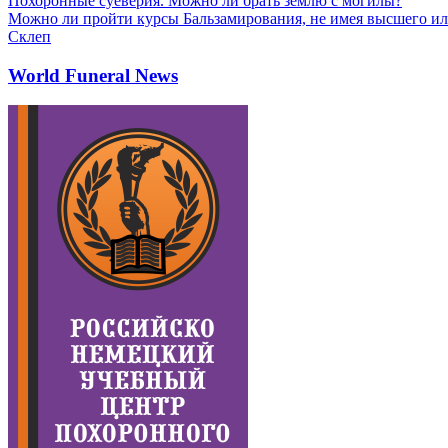
Похоронные суеверия. Можно ли брать землю с могилы?
Можно ли пройти курсы Бальзамирования, не имея высшего ил
Склеп
World Funeral News