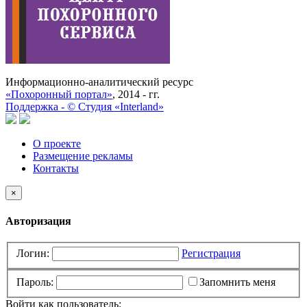
Информационно-аналитический ресурс
«Похоронный портал»
, 2014 - гг.
Поддержка -
©
Cтудия «Interland»
О проекте
Размещение рекламы
Контакты
×
Авторизация
Логин:
Регистрация
Пароль:
Запомнить меня
Войти как пользователь: