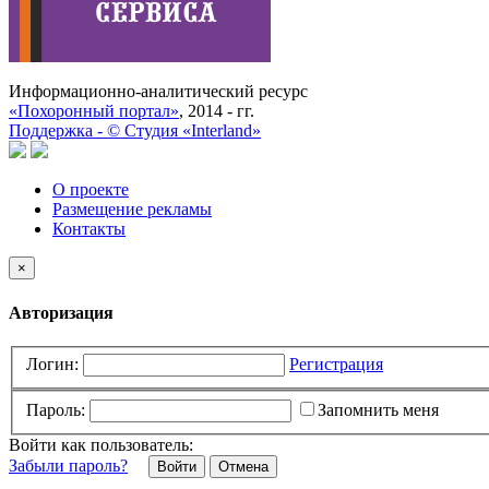
Информационно-аналитический ресурс
«Похоронный портал»
, 2014 - гг.
Поддержка -
©
Cтудия «Interland»
О проекте
Размещение рекламы
Контакты
×
Авторизация
Логин:
Регистрация
Пароль:
Запомнить меня
Войти как пользователь:
Забыли пароль?
Отмена