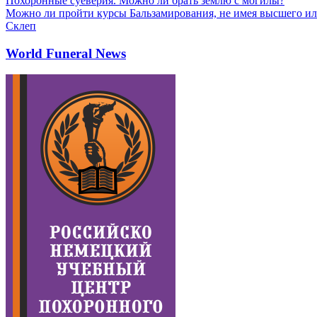
Похоронные суеверия. Можно ли брать землю с могилы?
Можно ли пройти курсы Бальзамирования, не имея высшего ил
Склеп
World Funeral News