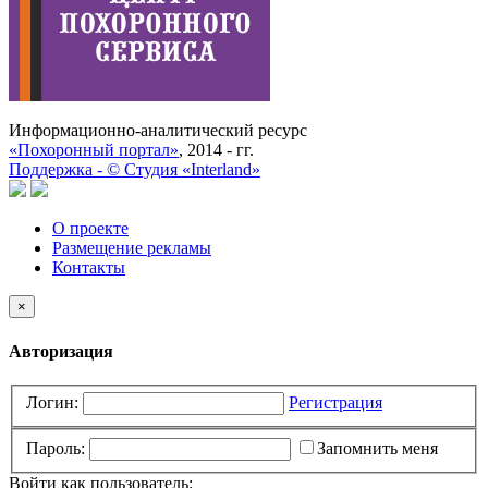
Информационно-аналитический ресурс
«Похоронный портал»
, 2014 - гг.
Поддержка -
©
Cтудия «Interland»
О проекте
Размещение рекламы
Контакты
×
Авторизация
Логин:
Регистрация
Пароль:
Запомнить меня
Войти как пользователь: