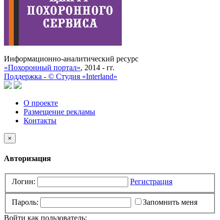
Информационно-аналитический ресурс
«Похоронный портал»
, 2014 - гг.
Поддержка -
©
Cтудия «Interland»
О проекте
Размещение рекламы
Контакты
×
Авторизация
Логин:
Регистрация
Пароль:
Запомнить меня
Войти как пользователь: