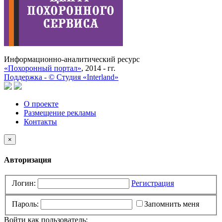
Информационно-аналитический ресурс
«Похоронный портал»
, 2014 - гг.
Поддержка -
©
Cтудия «Interland»
О проекте
Размещение рекламы
Контакты
×
Авторизация
Логин:
Регистрация
Пароль:
Запомнить меня
Войти как пользователь: