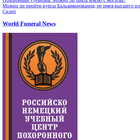
Похоронные суеверия. Можно ли брать землю с могилы?
Можно ли пройти курсы Бальзамирования, не имея высшего ил
Склеп
World Funeral News