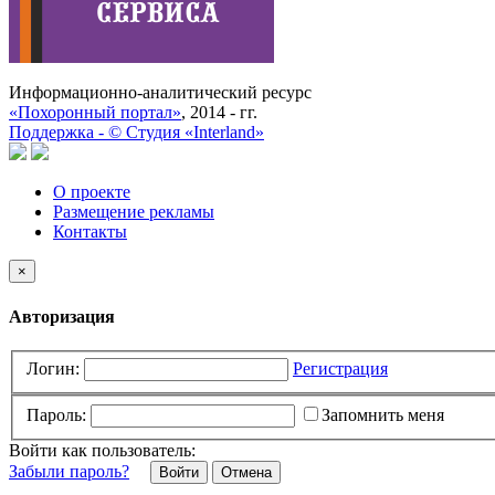
Информационно-аналитический ресурс
«Похоронный портал»
, 2014 - гг.
Поддержка -
©
Cтудия «Interland»
О проекте
Размещение рекламы
Контакты
×
Авторизация
Логин:
Регистрация
Пароль:
Запомнить меня
Войти как пользователь:
Забыли пароль?
Отмена