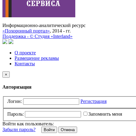
Информационно-аналитический ресурс
«Похоронный портал»
, 2014 - гг.
Поддержка -
©
Cтудия «Interland»
О проекте
Размещение рекламы
Контакты
×
Авторизация
Логин:
Регистрация
Пароль:
Запомнить меня
Войти как пользователь:
Забыли пароль?
Отмена