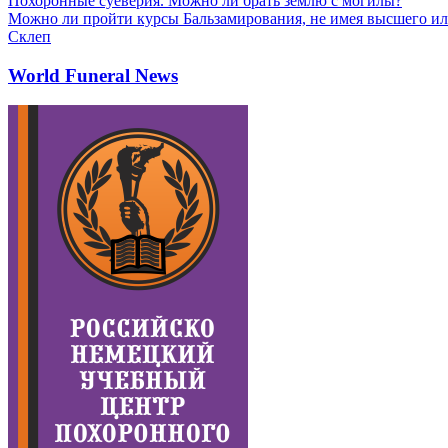
Похоронные суеверия. Можно ли брать землю с могилы?
Можно ли пройти курсы Бальзамирования, не имея высшего ил
Склеп
World Funeral News