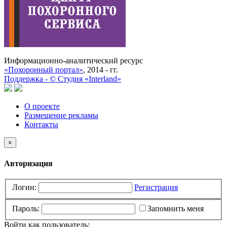
Информационно-аналитический ресурс
«Похоронный портал»
, 2014 - гг.
Поддержка -
©
Cтудия «Interland»
О проекте
Размещение рекламы
Контакты
×
Авторизация
Логин:
Регистрация
Пароль:
Запомнить меня
Войти как пользователь: