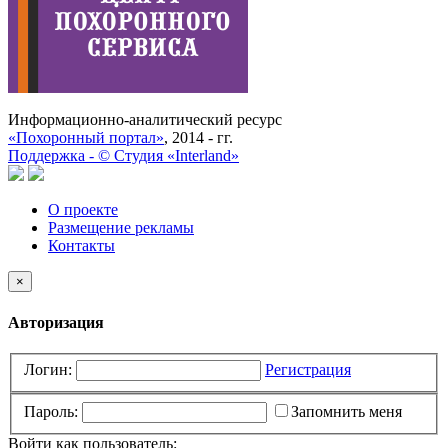
Информационно-аналитический ресурс
«Похоронный портал»
, 2014 - гг.
Поддержка -
©
Cтудия «Interland»
О проекте
Размещение рекламы
Контакты
×
Авторизация
Логин:
Регистрация
Пароль:
Запомнить меня
Войти как пользователь: