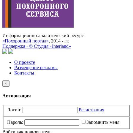
Информационно-аналитический ресурс
«Похоронный портал»
, 2014 - гг.
Поддержка -
©
Cтудия «Interland»
О проекте
Размещение рекламы
Контакты
×
Авторизация
Логин:
Регистрация
Пароль:
Запомнить меня
Войти как пользователь: