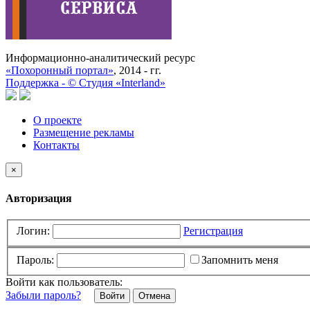
Информационно-аналитический ресурс
«Похоронный портал»
, 2014 - гг.
Поддержка -
©
Cтудия «Interland»
О проекте
Размещение рекламы
Контакты
×
Авторизация
Логин:
Регистрация
Пароль:
Запомнить меня
Войти как пользователь:
Забыли пароль?
Отмена