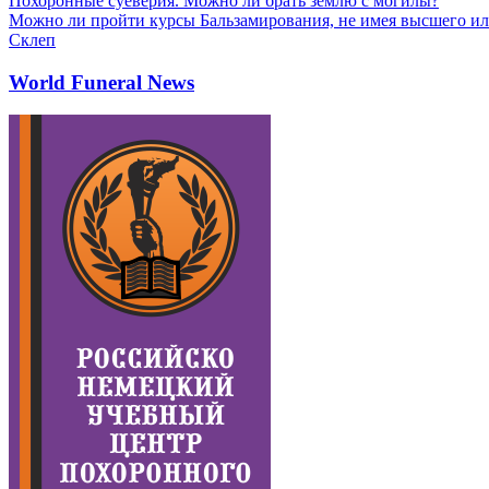
Похоронные суеверия. Можно ли брать землю с могилы?
Можно ли пройти курсы Бальзамирования, не имея высшего ил
Склеп
World Funeral News