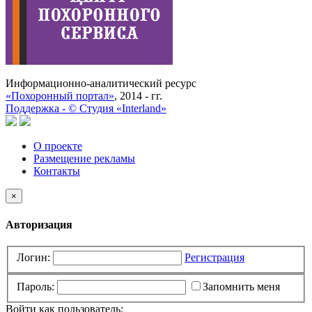
Информационно-аналитический ресурс
«Похоронный портал»
, 2014 - гг.
Поддержка -
©
Cтудия «Interland»
О проекте
Размещение рекламы
Контакты
×
Авторизация
Логин:
Регистрация
Пароль:
Запомнить меня
Войти как пользователь: