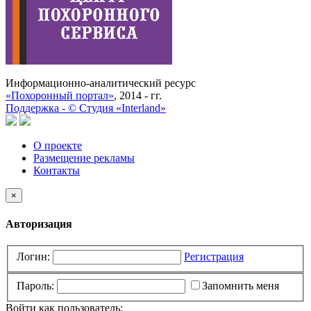
Информационно-аналитический ресурс
«Похоронный портал»
, 2014 - гг.
Поддержка -
©
Cтудия «Interland»
О проекте
Размещение рекламы
Контакты
×
Авторизация
Логин:
Регистрация
Пароль:
Запомнить меня
Войти как пользователь: