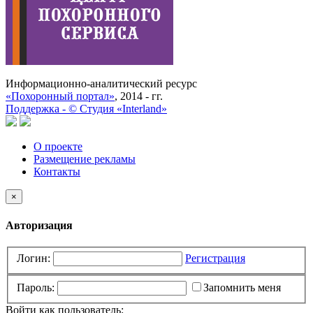
Информационно-аналитический ресурс
«Похоронный портал»
, 2014 - гг.
Поддержка -
©
Cтудия «Interland»
О проекте
Размещение рекламы
Контакты
×
Авторизация
Логин:
Регистрация
Пароль:
Запомнить меня
Войти как пользователь: