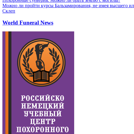
Похоронные суеверия. Можно ли брать землю с могилы?
Можно ли пройти курсы Бальзамирования, не имея высшего ил
Склеп
World Funeral News