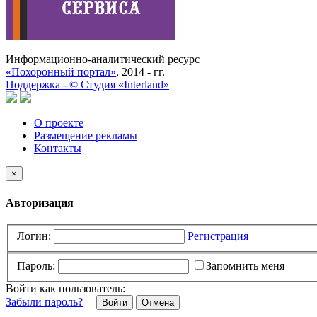
Информационно-аналитический ресурс
«Похоронный портал»
, 2014 - гг.
Поддержка -
©
Cтудия «Interland»
О проекте
Размещение рекламы
Контакты
×
Авторизация
Логин:
Регистрация
Пароль:
Запомнить меня
Войти как пользователь:
Забыли пароль?
Отмена