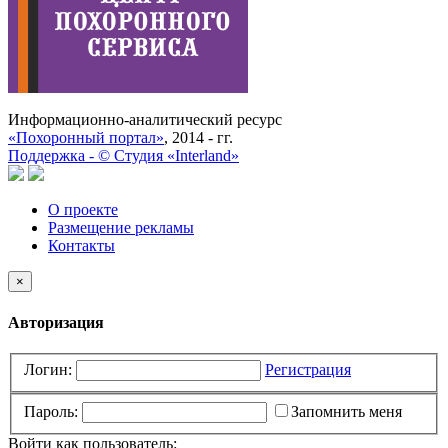
Информационно-аналитический ресурс
«Похоронный портал»
, 2014 - гг.
Поддержка -
©
Cтудия «Interland»
О проекте
Размещение рекламы
Контакты
×
Авторизация
Логин:
Регистрация
Пароль:
Запомнить меня
Войти как пользователь: