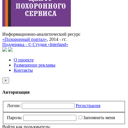
Информационно-аналитический ресурс
«Похоронный портал»
, 2014 - гг.
Поддержка -
©
Cтудия «Interland»
О проекте
Размещение рекламы
Контакты
×
Авторизация
Логин:
Регистрация
Пароль:
Запомнить меня
Войти как пользователь: