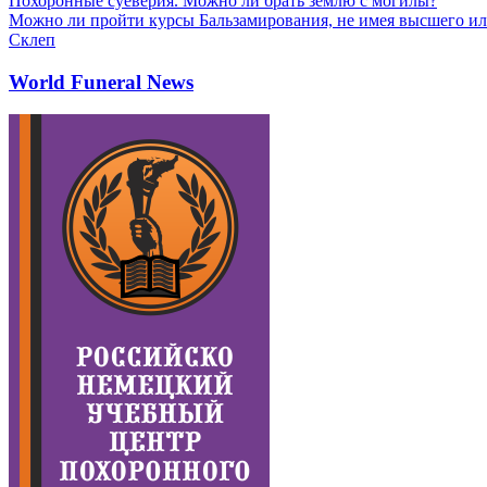
Похоронные суеверия. Можно ли брать землю с могилы?
Можно ли пройти курсы Бальзамирования, не имея высшего ил
Склеп
World Funeral News