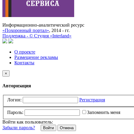
Информационно-аналитический ресурс
«Похоронный портал»
, 2014 - гг.
Поддержка -
©
Cтудия «Interland»
О проекте
Размещение рекламы
Контакты
×
Авторизация
Логин:
Регистрация
Пароль:
Запомнить меня
Войти как пользователь:
Забыли пароль?
Отмена