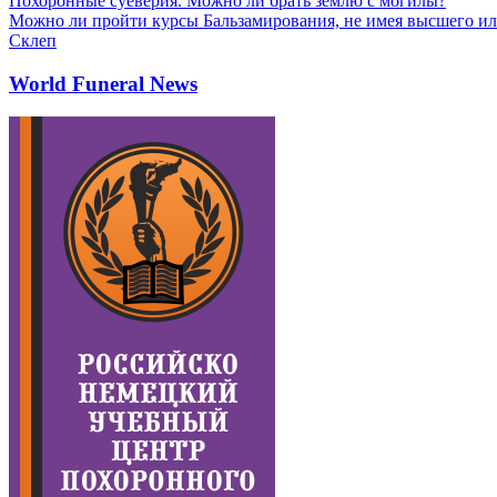
Похоронные суеверия. Можно ли брать землю с могилы?
Можно ли пройти курсы Бальзамирования, не имея высшего ил
Склеп
World Funeral News