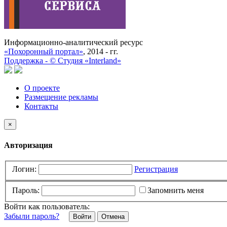
Информационно-аналитический ресурс
«Похоронный портал»
, 2014 - гг.
Поддержка -
©
Cтудия «Interland»
О проекте
Размещение рекламы
Контакты
×
Авторизация
Логин:
Регистрация
Пароль:
Запомнить меня
Войти как пользователь:
Забыли пароль?
Отмена