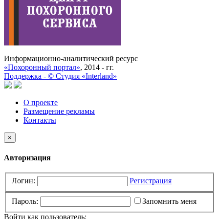
Информационно-аналитический ресурс
«Похоронный портал»
, 2014 - гг.
Поддержка -
©
Cтудия «Interland»
О проекте
Размещение рекламы
Контакты
×
Авторизация
Логин:
Регистрация
Пароль:
Запомнить меня
Войти как пользователь: