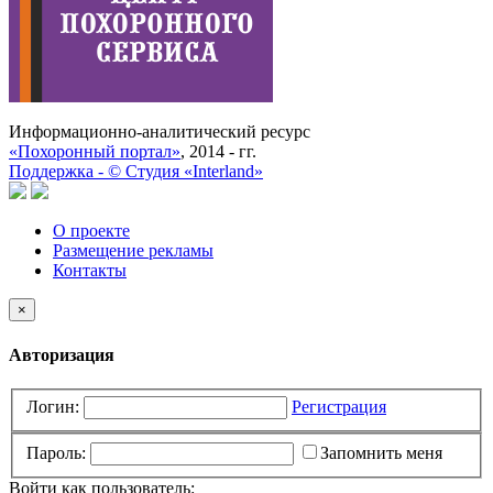
Информационно-аналитический ресурс
«Похоронный портал»
, 2014 - гг.
Поддержка -
©
Cтудия «Interland»
О проекте
Размещение рекламы
Контакты
×
Авторизация
Логин:
Регистрация
Пароль:
Запомнить меня
Войти как пользователь: