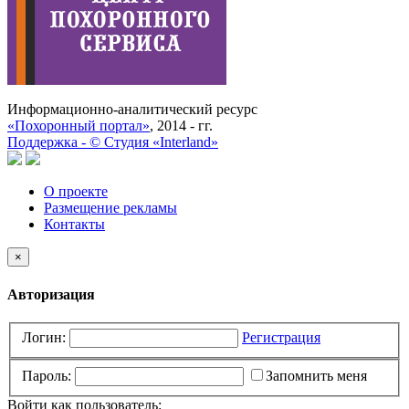
Информационно-аналитический ресурс
«Похоронный портал»
, 2014 - гг.
Поддержка -
©
Cтудия «Interland»
О проекте
Размещение рекламы
Контакты
×
Авторизация
Логин:
Регистрация
Пароль:
Запомнить меня
Войти как пользователь: