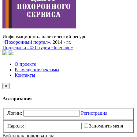
Информационно-аналитический ресурс
«Похоронный портал»
, 2014 - гг.
Поддержка -
©
Cтудия «Interland»
О проекте
Размещение рекламы
Контакты
×
Авторизация
Логин:
Регистрация
Пароль:
Запомнить меня
Войти как пользователь: