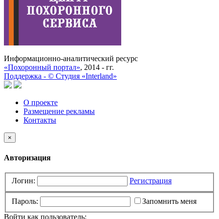
Информационно-аналитический ресурс
«Похоронный портал»
, 2014 - гг.
Поддержка -
©
Cтудия «Interland»
О проекте
Размещение рекламы
Контакты
×
Авторизация
Логин:
Регистрация
Пароль:
Запомнить меня
Войти как пользователь: