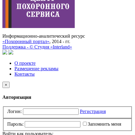
Информационно-аналитический ресурс
«Похоронный портал»
, 2014 - гг.
Поддержка -
©
Cтудия «Interland»
О проекте
Размещение рекламы
Контакты
×
Авторизация
Логин:
Регистрация
Пароль:
Запомнить меня
Войти как пользователь: