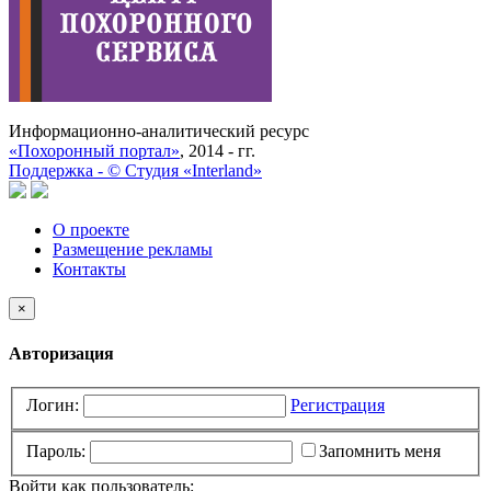
Информационно-аналитический ресурс
«Похоронный портал»
, 2014 - гг.
Поддержка -
©
Cтудия «Interland»
О проекте
Размещение рекламы
Контакты
×
Авторизация
Логин:
Регистрация
Пароль:
Запомнить меня
Войти как пользователь: