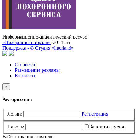
Информационно-аналитический ресурс
«Похоронный портал»
, 2014 - гг.
Поддержка -
©
Cтудия «Interland»
О проекте
Размещение рекламы
Контакты
×
Авторизация
Логин:
Регистрация
Пароль:
Запомнить меня
Войти как пользователь: