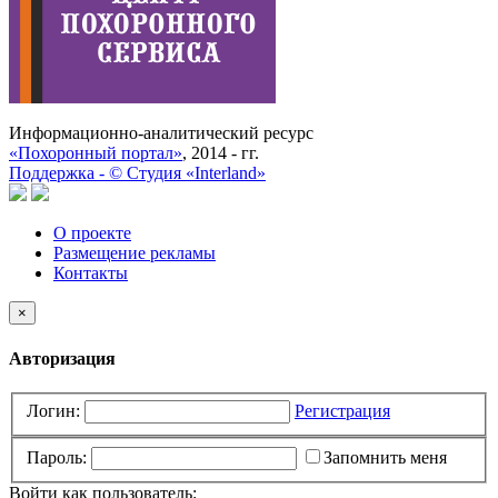
Информационно-аналитический ресурс
«Похоронный портал»
, 2014 - гг.
Поддержка -
©
Cтудия «Interland»
О проекте
Размещение рекламы
Контакты
×
Авторизация
Логин:
Регистрация
Пароль:
Запомнить меня
Войти как пользователь: