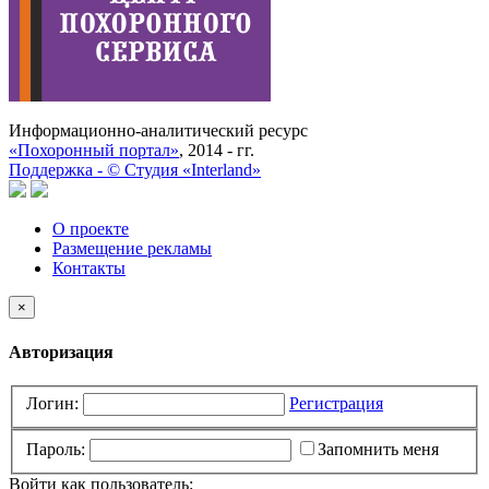
Информационно-аналитический ресурс
«Похоронный портал»
, 2014 - гг.
Поддержка -
©
Cтудия «Interland»
О проекте
Размещение рекламы
Контакты
×
Авторизация
Логин:
Регистрация
Пароль:
Запомнить меня
Войти как пользователь: