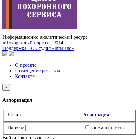
Информационно-аналитический ресурс
«Похоронный портал»
, 2014 - гг.
Поддержка -
©
Cтудия «Interland»
О проекте
Размещение рекламы
Контакты
×
Авторизация
Логин:
Регистрация
Пароль:
Запомнить меня
Войти как пользователь: