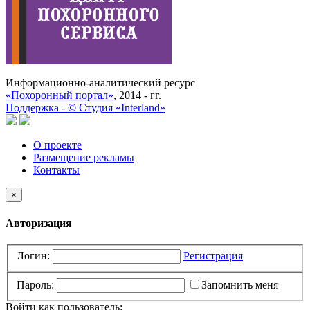
Информационно-аналитический ресурс
«Похоронный портал»
, 2014 - гг.
Поддержка -
©
Cтудия «Interland»
О проекте
Размещение рекламы
Контакты
×
Авторизация
Логин:
Регистрация
Пароль:
Запомнить меня
Войти как пользователь: