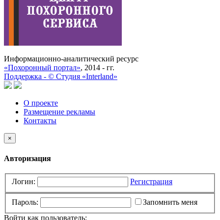
Информационно-аналитический ресурс
«Похоронный портал»
, 2014 - гг.
Поддержка -
©
Cтудия «Interland»
О проекте
Размещение рекламы
Контакты
×
Авторизация
Логин:
Регистрация
Пароль:
Запомнить меня
Войти как пользователь: