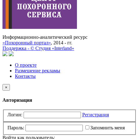
Информационно-аналитический ресурс
«Похоронный портал»
, 2014 - гг.
Поддержка -
©
Cтудия «Interland»
О проекте
Размещение рекламы
Контакты
×
Авторизация
Логин:
Регистрация
Пароль:
Запомнить меня
Войти как пользователь: