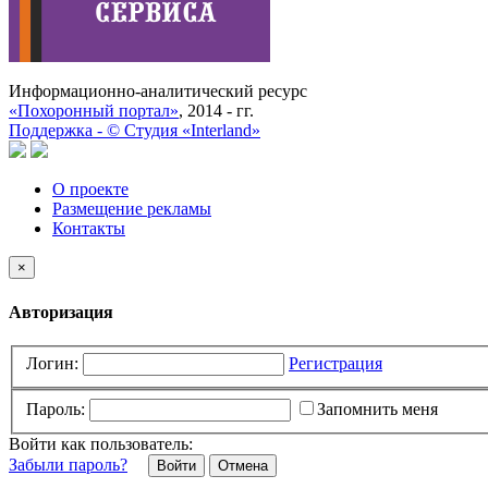
Информационно-аналитический ресурс
«Похоронный портал»
, 2014 - гг.
Поддержка -
©
Cтудия «Interland»
О проекте
Размещение рекламы
Контакты
×
Авторизация
Логин:
Регистрация
Пароль:
Запомнить меня
Войти как пользователь:
Забыли пароль?
Отмена