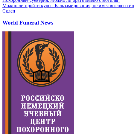
Похоронные суеверия. Можно ли брать землю с могилы?
Можно ли пройти курсы Бальзамирования, не имея высшего ил
Склеп
World Funeral News