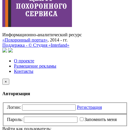
Информационно-аналитический ресурс
«Похоронный портал»
, 2014 - гг.
Поддержка -
©
Cтудия «Interland»
О проекте
Размещение рекламы
Контакты
×
Авторизация
Логин:
Регистрация
Пароль:
Запомнить меня
Войти как пользователь: