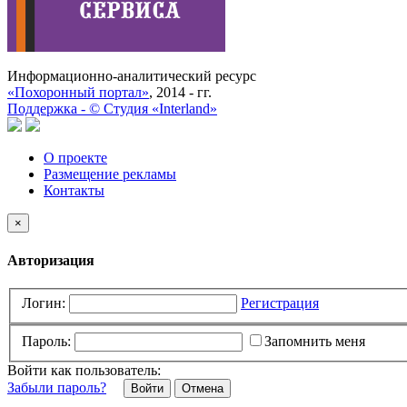
Информационно-аналитический ресурс
«Похоронный портал»
, 2014 - гг.
Поддержка -
©
Cтудия «Interland»
О проекте
Размещение рекламы
Контакты
×
Авторизация
Логин:
Регистрация
Пароль:
Запомнить меня
Войти как пользователь:
Забыли пароль?
Отмена