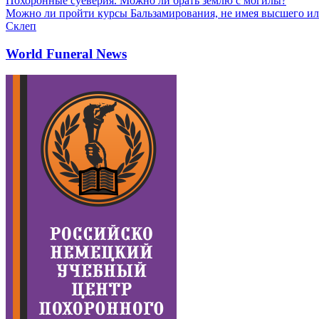
Похоронные суеверия. Можно ли брать землю с могилы?
Можно ли пройти курсы Бальзамирования, не имея высшего ил
Склеп
World Funeral News