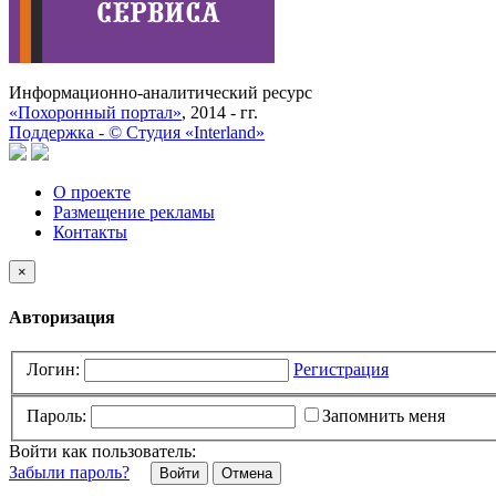
Информационно-аналитический ресурс
«Похоронный портал»
, 2014 - гг.
Поддержка -
©
Cтудия «Interland»
О проекте
Размещение рекламы
Контакты
×
Авторизация
Логин:
Регистрация
Пароль:
Запомнить меня
Войти как пользователь:
Забыли пароль?
Отмена