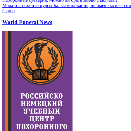
Похоронные суеверия. Можно ли брать землю с могилы?
Можно ли пройти курсы Бальзамирования, не имея высшего ил
Склеп
World Funeral News