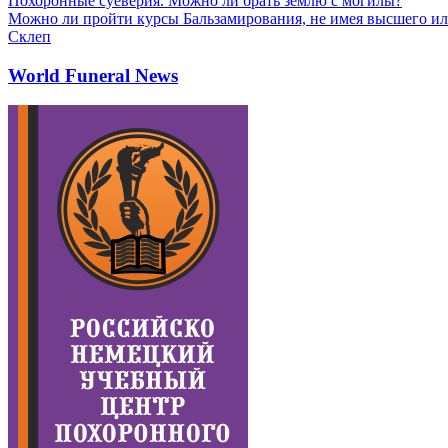
Похоронные суеверия. Можно ли брать землю с могилы?
Можно ли пройти курсы Бальзамирования, не имея высшего ил
Склеп
World Funeral News