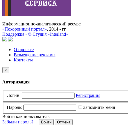
Информационно-аналитический ресурс
«Похоронный портал»
, 2014 - гг.
Поддержка -
©
Cтудия «Interland»
О проекте
Размещение рекламы
Контакты
×
Авторизация
Логин:
Регистрация
Пароль:
Запомнить меня
Войти как пользователь:
Забыли пароль?
Отмена