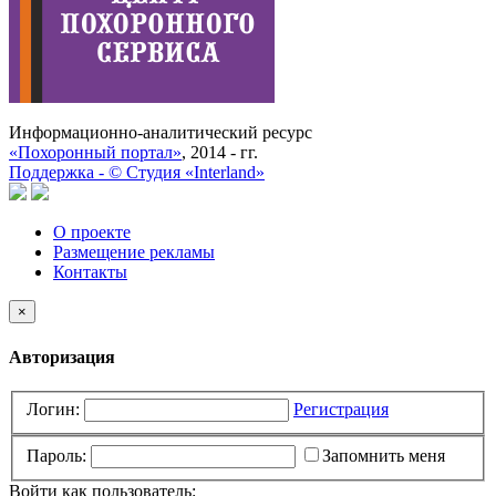
Информационно-аналитический ресурс
«Похоронный портал»
, 2014 - гг.
Поддержка -
©
Cтудия «Interland»
О проекте
Размещение рекламы
Контакты
×
Авторизация
Логин:
Регистрация
Пароль:
Запомнить меня
Войти как пользователь: