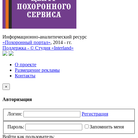
Информационно-аналитический ресурс
«Похоронный портал»
, 2014 - гг.
Поддержка -
©
Cтудия «Interland»
О проекте
Размещение рекламы
Контакты
×
Авторизация
Логин:
Регистрация
Пароль:
Запомнить меня
Войти как пользователь: