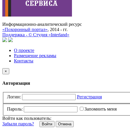
Информационно-аналитический ресурс
«Похоронный портал»
, 2014 - гг.
Поддержка -
©
Cтудия «Interland»
О проекте
Размещение рекламы
Контакты
×
Авторизация
Логин:
Регистрация
Пароль:
Запомнить меня
Войти как пользователь:
Забыли пароль?
Отмена