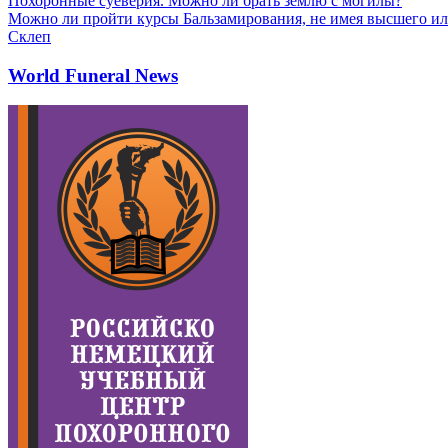
Похоронные суеверия. Можно ли брать землю с могилы?
Можно ли пройти курсы Бальзамирования, не имея высшего ил
Склеп
World Funeral News