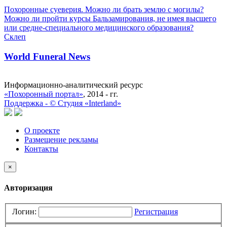
Похоронные суеверия. Можно ли брать землю с могилы?
Можно ли пройти курсы Бальзамирования, не имея высшего
или средне-специального медицинского образования?
Склеп
World Funeral News
Информационно-аналитический ресурс
«Похоронный портал»
, 2014 - гг.
Поддержка -
©
Cтудия «Interland»
О проекте
Размещение рекламы
Контакты
×
Авторизация
Логин:
Регистрация