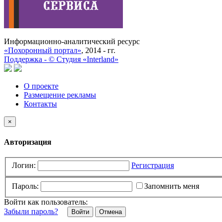
Информационно-аналитический ресурс
«Похоронный портал»
, 2014 - гг.
Поддержка -
©
Cтудия «Interland»
О проекте
Размещение рекламы
Контакты
×
Авторизация
Логин:
Регистрация
Пароль:
Запомнить меня
Войти как пользователь:
Забыли пароль?
Отмена