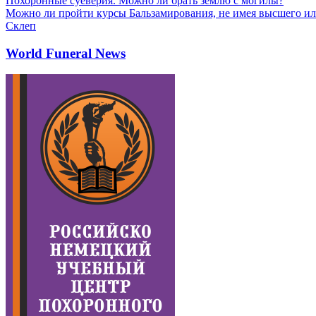
Похоронные суеверия. Можно ли брать землю с могилы?
Можно ли пройти курсы Бальзамирования, не имея высшего ил
Склеп
World Funeral News